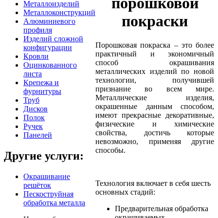
порошковой
Металлоизделий
Металлоконструкций
покраски
Алюминиевого
профиля
Изделий сложной
Порошковая покраска – это более
конфигурации
практичный и экономичный
Кровли
способ окрашивания
Оцинкованного
металлических изделий по новой
листа
технологии, получившей
Крепежа и
признание во всем мире.
фурнитуры
Металлические изделия,
Труб
окрашенные данным способом,
Дисков
имеют прекрасные декоративные,
Полок
физические и химические
Ручек
свойства, достичь которые
Панелей
невозможно, применяя другие
способы.
Другие услуги:
Окрашивание
Технология включает в себя шесть
решёток
основных стадий:
Пескоструйная
обработка металла
Предварительная обработка
окрашиваемых