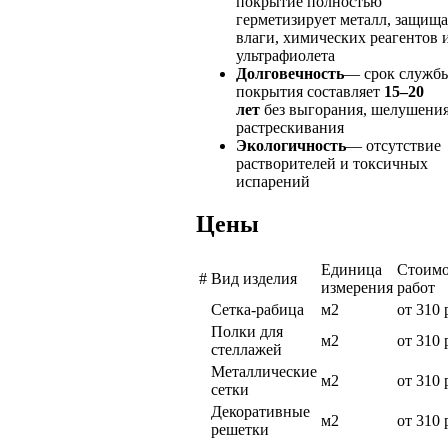
покрытие полностью
герметизирует металл, защища
влаги, химических реагентов 
ультрафиолета
Долговечность
— срок служб
покрытия составляет
15–20
лет
без выгорания, шелушения
растрескивания
Экологичность
— отсутствие
растворителей и токсичных
испарений
Цены
Единица
Стоимо
#
Вид изделия
измерения
работ
Сетка-рабица
м2
от 310 
Полки для
м2
от 310 
стеллажей
Металлические
м2
от 310 
сетки
Декоративные
м2
от 310 
решетки