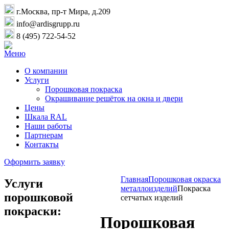
г.Москва, пр-т Мира, д.209
info@ardisgrupp.ru
8 (495) 722-54-52
Меню
О компании
Услуги
Порошковая покраска
Окрашивание решёток на окна и двери
Цены
Шкала RAL
Наши работы
Партнерам
Контакты
Оформить заявку
Главная
Порошковая окраска
Услуги
металлоизделий
Покраска
порошковой
сетчатых изделий
покраски:
Порошковая