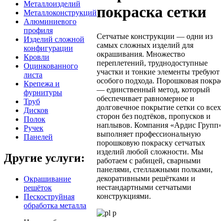
Металлоизделий
покраска сетки
Металлоконструкций
Алюминиевого
профиля
Сетчатые конструкции — одни из
Изделий сложной
самых сложных изделий для
конфигурации
окрашивания. Множество
Кровли
переплетений, труднодоступные
Оцинкованного
участки и тонкие элементы требуют
листа
особого подхода. Порошковая покра
Крепежа и
— единственный метод, который
фурнитуры
обеспечивает равномерное и
Труб
долговечное покрытие сетки со всех
Дисков
сторон без подтёков, пропусков и
Полок
наплывов. Компания «Ардис Групп
Ручек
выполняет профессиональную
Панелей
порошковую покраску сетчатых
изделий любой сложности. Мы
Другие услуги:
работаем с рабицей, сварными
панелями, стеллажными полками,
декоративными решётками и
Окрашивание
нестандартными сетчатыми
решёток
конструкциями.
Пескоструйная
обработка металла